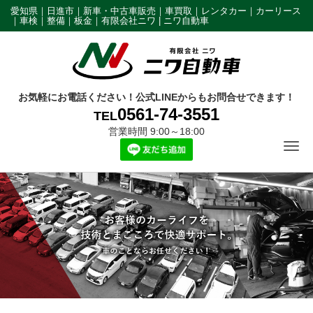
愛知県｜日進市｜新車・中古車販売｜車買取｜レンタカー｜カーリース
｜車検｜整備｜板金｜有限会社ニワ | ニワ自動車
お気軽にお電話ください！公式LINEからもお問合せできます！
0561-74-3551
TEL
営業時間 9:00～18:00
Tog